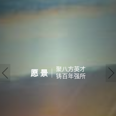
聚八方英才
愿 景
铸百年强所